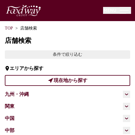
−
HOME
TOP
店舗検索
−
本日のチラシ
店舗検索
−
店舗情報
条件で絞り込む
−
ニュースリリース
エリアから探す
−
動画一覧
現在地から探す
−
サービス
九州・沖縄
−
オードブルカタログ
福岡県
佐賀県
長崎県
熊本県
関東
−
採用情報
埼玉県
千葉県
東京都
神奈川県
中国
大分県
−
会社情報
広島県
山口県
中部
−
環境・社会活動