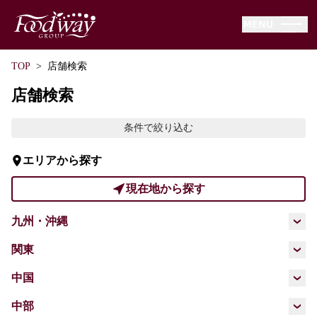
−
HOME
TOP
店舗検索
−
本日のチラシ
店舗検索
−
店舗情報
条件で絞り込む
−
ニュースリリース
エリアから探す
−
動画一覧
現在地から探す
−
サービス
九州・沖縄
−
オードブルカタログ
福岡県
佐賀県
長崎県
熊本県
関東
−
採用情報
埼玉県
千葉県
東京都
神奈川県
中国
大分県
−
会社情報
広島県
山口県
中部
−
環境・社会活動