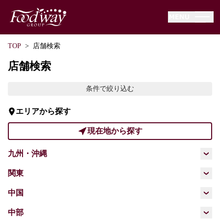
−
HOME
TOP
店舗検索
−
本日のチラシ
店舗検索
−
店舗情報
条件で絞り込む
−
ニュースリリース
エリアから探す
−
動画一覧
現在地から探す
−
サービス
九州・沖縄
−
オードブルカタログ
福岡県
佐賀県
長崎県
熊本県
関東
−
採用情報
埼玉県
千葉県
東京都
神奈川県
中国
大分県
−
会社情報
広島県
山口県
中部
−
環境・社会活動