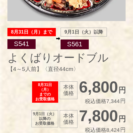
8月31日（月）まで
9月1日（火）以降
S541
S561
よくばりオードブル
【4～5人前】〈直径44cm〉
6,800
8月31日
本体
（月）
価格
までの
お受取価格
税込価格7,344
7,800
9月1日（火）
本体
以降の
価格
お受取価格
税込価格8,424